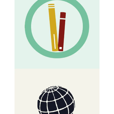
Odelia editora
Odelia editora es un proyecto
independiente formado por 8 mujeres.
Editorial Marciana
Marciana es una editorial que publica