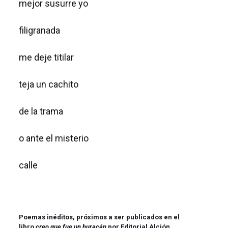
mejor susurre yo
filigranada
me deje titilar
teja un cachito
de la trama
o ante el misterio
calle
Poemas inéditos, próximos a ser publicados en el
libro
creo que fue un huracán
por Editorial Alción.